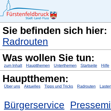
Sie befinden sich hier:
Radrouten
Was wollen Sie tun:
zum Inhalt
Hauptthemen
Unterthemen
Startseite
Hilfe
Hauptthemen:
Über uns
Aktuelles
Tipps und Tricks
Radrouten
Lasten
Bürgerservice
Pressemi