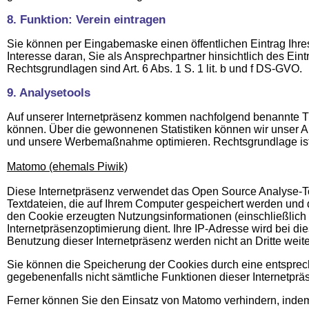
8. Funktion: Verein eintragen
Sie können per Eingabemaske einen öffentlichen Eintrag Ihre
Interesse daran, Sie als Ansprecһpartner hinsichtlich des Eintr
Rechtsgrundlagen sind Art. 6 Abs. 1 S. 1 lit. b und f DS-GVO.
9. Analysetools
Auf unserer Internetpräsenz kommen nachfolgend benannte T
können. Über die gewonnenen Statistiken können wir unser 
und unsere Werbemaßnahme optimieren. Rechtsgrundlage ist Ar
Matomo (ehemals Piwik)
Diese Internetpräsenz verwendet das Open Source Analyse-To
Textdateien, die auf Ihrem Computer gespeichert werden und 
den Cookie erzeugten Nutzungsinformationen (einschließlich
Internetpräsenzoptimierung dient. Ihre IP-Adresse wird bei d
Benutzung dieser Internetpräsenz werden nicht an Dritte wei
Sie können die Speicһerung der Cookies durch eine entspreche
gegebenenfalls nicht sämtliche Funktionen dieser Internetpr
Ferner können Sie den Einsatz von Matomo verhindern, indem