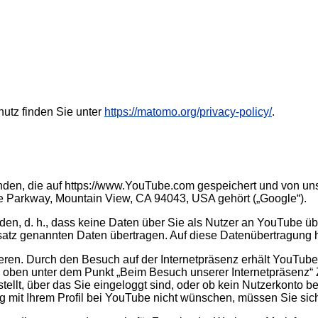
utz finden Sie unter
https://matomo.org/privacy-policy/
.
en, die auf https://www.YouTube.com gespeichert und von unsere
re Parkway, Mountain View, CA 94043, USA gehört („Google“).
en, d. h., dass keine Daten über Sie als Nutzer an YouTube üb
atz genannten Daten übertragen. Auf diese Datenübertragung h
eren. Durch den Besuch auf der Internetpräsenz erhält YouTube 
oben unter dem Punkt „Beim Besuch unserer Internetpräsenz“ Zi
tellt, über das Sie eingeloggt sind, oder ob kein Nutzerkonto b
 mit Ihrem Profil bei YouTube nicht wünschen, müssen Sie sich