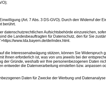
VO);
Einwilligung (Art. 7 Abs. 3 DS-GVO). Durch den Widerruf der Ei
t berührt.
r datenschutzrechtlichen Aufsichtsbehörde einzureichen, sofern
nd die Landesbeauftragten für Datenschutz, den für Sie zustän
">https://www.lda.bayern.de/de/index.html.
uf die Interessenabwägung stützen, können Sie Widerspruch geg
mit Ihnen erforderlich ist, was von uns jeweils bei der entspre
 der Gründe, weshalb wir Ihre personenbezogenen Daten nicht w
en entweder die Datenverarbeitung einstellen bzw. anpassen 
onenbezogenen Daten für Zwecke der Werbung und Datenanalyse 