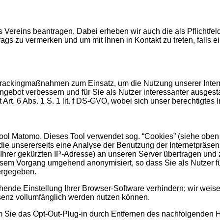
s Vereins beantragen. Dabei erheben wir auch die als Pflichtfe
ags zu vermerken und um mit Ihnen in Kontakt zu treten, falls ein
rackingmaßnaһmen zum Einsatz, um die Nutzung unserer Intern
Angebot verbessern und für Sie als Nutzer interessanter ausg
t. 6 Abs. 1 S. 1 lit. f DS-GVO, wobei sich unser berechtigtes
ol Matomo. Dieses Tool verwendet sog. “Cookies” (siehe oben u
die unsererseits eine Analyse der Benutzung der Internetpräse
 Ihrer gekürzten IP-Adresse) an unseren Server übertragen un
iesem Vorgang umgehend anonymisiert, so dass Sie als Nutzer f
tergegeben.
nde Einstellung Ihrer Browser-Software verhindern; wir weisen
äsenz vollumfänglich werden nutzen können.
 Sie das Opt-Out-Plug-in durch Entfernen des nachfolgenden H