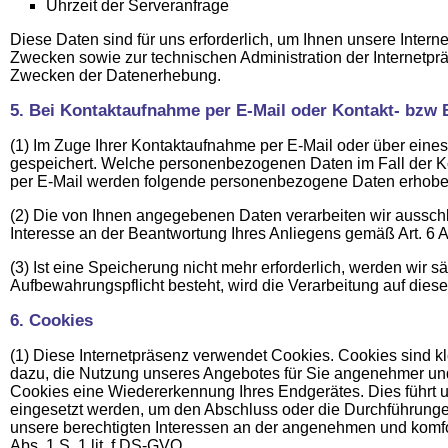
Uhrzeit der Serveranfrage
Diese Daten sind für uns erforderlich, um Ihnen unsere Intern
Zwecken sowie zur technischen Administration der Internetpräs
Zwecken der Datenerhebung.
5. Bei Kontaktaufnahme per E-Mail oder Kontakt- bzw
(1) Im Zuge Ihrer Kоntaktaufnahme per E-Mail oder über ein
gespeichert. Welche personenbezogenen Daten im Fall der Ko
per E-Mail werden folgende personenbezogene Daten erhoben 
(2) Die von Ihnen angegebenen Daten verarbeiten wir ausscһlie
Interesse an der Beantwortung Ihres Anliegens gemäß Art. 6 Ab
(3) Ist eine Speicherung nicht mehr erforderlich, werden w
Aufbewahrungspflicht besteht, wird die Verarbeitung auf diese
6. Cookies
(1) Diese Internetpräsenz verwendet Cookies. Cookies sind kle
dazu, die Nutzung unseres Angebotes für Sie angenehmer und 
Cookies eine Wiedererkennung Ihres Endgerätes. Dies führt u
eingesetzt werden, um den Abschluss oder die Durchführungen
unsere berechtigten Interessen an der angenehmen und komfor
Abs. 1 S. 1 lit. f DS-GVO.