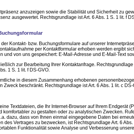
etpräsenz anzuzeigen sowie die Stabilität und Sicherheit zu gew
enz ausgewertet. Rechtsgrundlage ist Art. 6 Abs. 1 S. 1 lit. f
 Buchungsformular
es der Kontakt- bzw. Buchungsformulare auf unserer Internetp
ntaktaufnahme per Kontaktformular erhoben werden ergibt sic
und von uns gespeichert: E-Mail-Adresse und E-Mail-Text sowi
ßlich zur Bearbeitung Ihrer Kontaktanfrage. Rechtsgrundlage is
s. 1 S. 1 lit. f DS-GVO.
ir sämtliche in diesem Zusammenhang erhobenen personenbezoge
n Zweck beschränkt. Rechtsgrundlage ist Art. 6 Abs. 1 lit. c DS
ine Textdateien, die Ihr Internet-Browser auf Ihrem Endgerät (P
komfortabler zu gestalten oder zu analytischen Zwecken. Rufe
.a. dazu, dass von Ihnen einmal eingegebene Daten bei erneut
 des Vertrages zu bezwecken, ist Rechtsgrundlage Art. 6 Abs. 
tablen Funktionalität sowie Analyse und Verbesserung unserer 