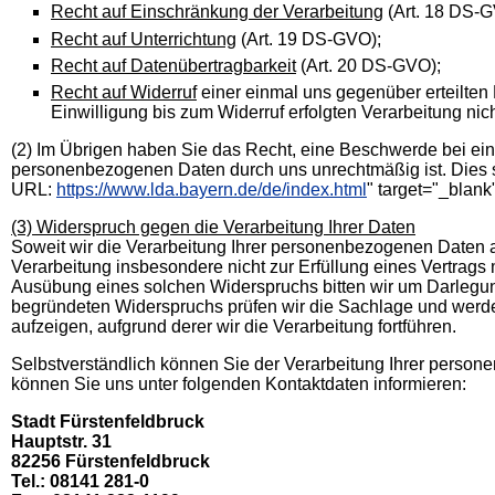
Recht auf Einschränkung der Verarbeitung
(Art. 18 DS-G
Recht auf Unterrichtung
(Art. 19 DS-GVO);
Recht auf Datenübertragbarkeit
(Art. 20 DS-GVO);
Recht auf Widerruf
einer einmal uns gegenüber erteilten 
Einwilligung bis zum Widerruf erfolgten Verarbeitung nich
(2) Im Übrigen haben Sie das Recһt, eine Beschwerde bei eine
personenbezogenen Daten durch uns unrechtmäßig ist. Dies si
URL:
https://www.lda.bayern.de/de/index.html
" target="_blank
(3) Widerspruch gegen die Verarbeitung Ihrer Daten
Soweit wir die Verarbeitung Ihrer personenbezogenen Daten a
Verarbeitung insbesondere nicht zur Erfüllung eines Vertrags 
Ausübung eines solchen Widerspruchs bitten wir um Darlegung
begründeten Widerspruchs prüfen wir die Sachlage und werd
aufzeigen, aufgrund derer wir die Verarbeitung fortführen.
Selbstverständlich können Sie der Verarbeitung Ihrer pers
können Sie uns unter folgenden Kontaktdaten informieren:
Stadt Fürstenfeldbruck
Hauptstr. 31
82256 Fürstenfeldbruck
Tel.: 08141 281-0